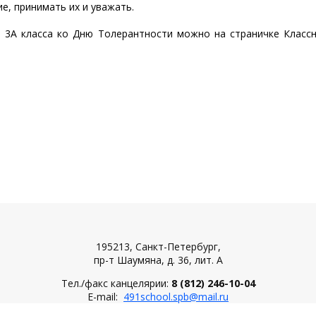
е, принимать их и уважать.
 3А класса ко Дню Толерантности можно на страничке Класс
195213, Санкт-Петербург,
пр-т Шаумяна, д. 36, лит. А
Тел./факс канцелярии:
8 (812) 246-10-04
Е-mail:
491school.spb@mail.ru