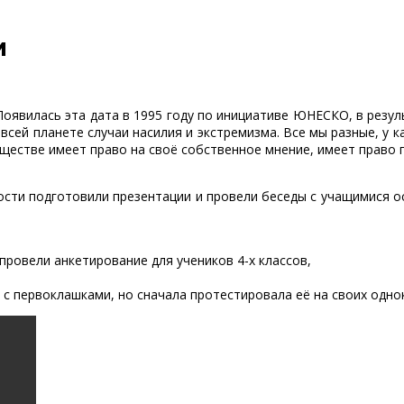
И
явилась эта дата в 1995 году по инициативе ЮНЕСКО, в резул
сей планете случаи насилия и экстремизма. Все мы разные, у к
ществе имеет право на своё собственное мнение, имеет право 
сти подготовили презентации и провели беседы с учащимися ост
ровели анкетирование для учеников 4-х классов,
с первоклашками, но сначала протестировала её на своих однок